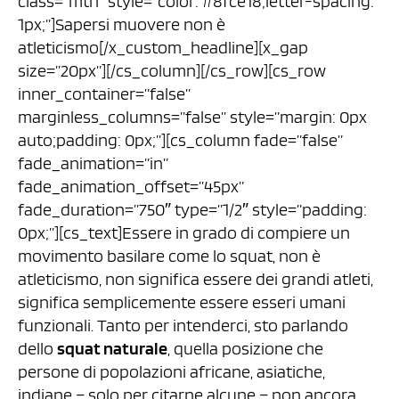
class=”mtn” style=”color: #8fce18;letter-spacing:
1px;”]Sapersi muovere non è
atleticismo[/x_custom_headline][x_gap
size=”20px”][/cs_column][/cs_row][cs_row
inner_container=”false”
marginless_columns=”false” style=”margin: 0px
auto;padding: 0px;”][cs_column fade=”false”
fade_animation=”in”
fade_animation_offset=”45px”
fade_duration=”750″ type=”1/2″ style=”padding:
0px;”][cs_text]Essere in grado di compiere un
movimento basilare come lo squat, non è
atleticismo, non significa essere dei grandi atleti,
significa semplicemente essere esseri umani
funzionali. Tanto per intenderci, sto parlando
dello
squat naturale
, quella posizione che
persone di popolazioni africane, asiatiche,
indiane – solo per citarne alcune – non ancora