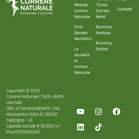
Metodo
"Come
Contatti
Correre
Correre
Naturale
Bene"
Chi è
Running
Daniele
Analysis
Vecchioni
Running
La
School
squadra
di
Correre
Naturale
Copyright © 2025
Correre Naturale | Tutti i diritti
riservati
LWL srl Società Benefit | Via
Alessandro Volta 21, 36030
Caldogno – VI
Capitale sociale € 10.000 i.v. |
P.Iva 03993510241