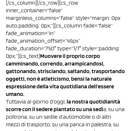
[/cs_column][/cs_row][cs_row
inner_container=”false”
marginless_columns=”false” style=”margin: 0px
auto;padding: 0px;”][cs_column fade=”false”
fade_animation=”in”
fade_animation_offset=”45px”
fade_duration=”750″ type=”1/1″ style=”padding:
0px;”][cs_text]
Muovere il proprio corpo
camminando, correndo, arrampicandosi,
gattonando, strisciando, saltando, trasportando
oggetti, non è atleticismo, bensì la naturale
espressione della vita quotidiana dell’essere
umano.
Tuttavia al giorno d’oggi,
la nostra quotidianità
scorre con il sedere piantato su una sedi
a, su una
poltrona, su un sedile d’automobile o di altri
mezzi di trasporto, su una panca in palestra, su