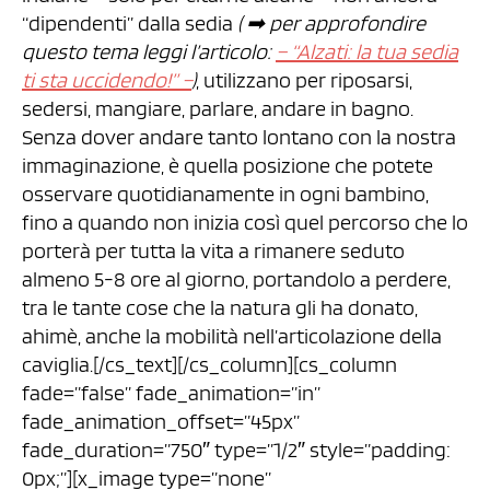
“dipendenti” dalla sedia
( ➡︎ per approfondire
questo tema leggi l’articolo:
– “Alzati: la tua sedia
ti sta uccidendo!” –
)
, utilizzano per riposarsi,
sedersi, mangiare, parlare, andare in bagno.
Senza dover andare tanto lontano con la nostra
immaginazione, è quella posizione che potete
osservare quotidianamente in ogni bambino,
fino a quando non inizia così quel percorso che lo
porterà per tutta la vita a rimanere seduto
almeno 5-8 ore al giorno, portandolo a perdere,
tra le tante cose che la natura gli ha donato,
ahimè, anche la mobilità nell’articolazione della
caviglia.[/cs_text][/cs_column][cs_column
fade=”false” fade_animation=”in”
fade_animation_offset=”45px”
fade_duration=”750″ type=”1/2″ style=”padding:
0px;”][x_image type=”none”