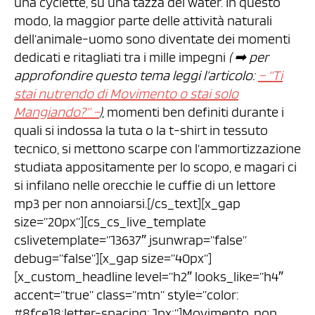
una cyclette, su una tazza del water. In questo
modo, la maggior parte delle attività naturali
dell’animale-uomo sono diventate dei momenti
dedicati e ritagliati tra i mille impegni
( ➡︎ per
approfondire questo tema leggi l’articolo:
– “Ti
stai nutrendo di Movimento o stai solo
Mangiando?” –
)
, momenti ben definiti durante i
quali si indossa la tuta o la t-shirt in tessuto
tecnico, si mettono scarpe con l’ammortizzazione
studiata appositamente per lo scopo, e magari ci
si infilano nelle orecchie le cuffie di un lettore
mp3 per non annoiarsi.[/cs_text][x_gap
size=”20px”][cs_cs_live_template
cslivetemplate=”13637″ jsunwrap=”false”
debug=”false”][x_gap size=”40px”]
[x_custom_headline level=”h2″ looks_like=”h4″
accent=”true” class=”mtn” style=”color:
#8fce18;letter-spacing: 1px;”]Movimento, non