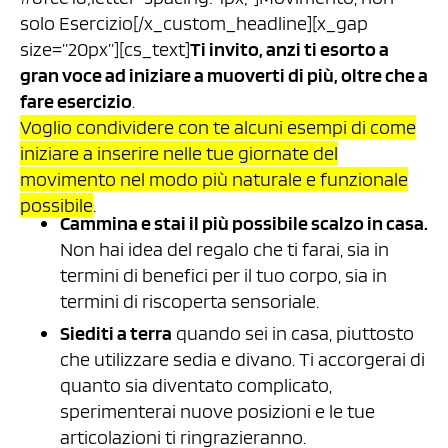
solo Esercizio[/x_custom_headline][x_gap
size=”20px”][cs_text]
Ti invito, anzi ti esorto a
gran voce ad iniziare a muoverti di più, oltre che a
fare esercizio
.
Voglio condividere con te alcuni esempi di come
iniziare a inserire nelle tue giornate del
movimento nel modo più naturale e funzionale
possibile
.
Cammina e stai il più possibile scalzo in casa.
Non hai idea del regalo che ti farai, sia in
termini di benefici per il tuo corpo, sia in
termini di riscoperta sensoriale.
Siediti a terra
quando sei in casa, piuttosto
che utilizzare sedia e divano. Ti accorgerai di
quanto sia diventato complicato,
sperimenterai nuove posizioni e le tue
articolazioni ti ringrazieranno.