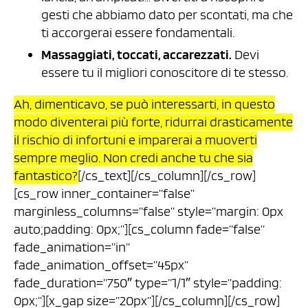
gesti che abbiamo dato per scontati, ma che
ti accorgerai essere fondamentali.
Massaggiati, toccati, accarezzati.
Devi
essere tu il migliori conoscitore di te stesso.
Ah, dimenticavo, se può interessarti, in questo
modo diventerai più forte, ridurrai drasticamente
il rischio di infortuni e imparerai a muoverti
sempre meglio. Non credi anche tu che sia
fantastico?
[/cs_text][/cs_column][/cs_row]
[cs_row inner_container=”false”
marginless_columns=”false” style=”margin: 0px
auto;padding: 0px;”][cs_column fade=”false”
fade_animation=”in”
fade_animation_offset=”45px”
fade_duration=”750″ type=”1/1″ style=”padding:
0px;”][x_gap size=”20px”][/cs_column][/cs_row]