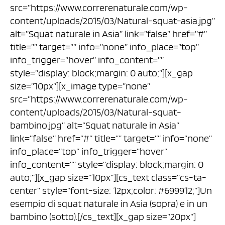
src=”https://www.correrenaturale.com/wp-
content/uploads/2015/03/Natural-squat-asia.jpg”
alt=”Squat naturale in Asia” link=”false” href=”#”
title=”” target=”” info=”none” info_place=”top”
info_trigger=”hover” info_content=””
style=”display: block;margin: 0 auto;”][x_gap
size=”10px”][x_image type=”none”
src=”https://www.correrenaturale.com/wp-
content/uploads/2015/03/Natural-squat-
bambino.jpg” alt=”Squat naturale in Asia”
link=”false” href=”#” title=”” target=”” info=”none”
info_place=”top” info_trigger=”hover”
info_content=”” style=”display: block;margin: 0
auto;”][x_gap size=”10px”][cs_text class=”cs-ta-
center” style=”font-size: 12px;color: #699912;”]Un
esempio di squat naturale in Asia (sopra) e in un
bambino (sotto).[/cs_text][x_gap size=”20px”]