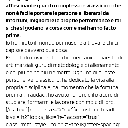
affascinante quanto complesso e vi assicuro che
non è facile portare le persone a liberarsi da
infortuni, migliorare le proprie performance e far
sì che si godano la corsa come mai hanno fatto
prima.
Io ho girato il mondo per riuscire a trovare chi ci
capisse davvero qualcosa.
Esperti di movimento, di biomeccanica, maestri di
arti marziali, guru di metodologie di allenamento
e chi più ne ha più ne metta. Ognuna di queste
persone, ve lo assicuro, ha dedicato la vita alla
propria disciplina e, dal momento che la fortuna
premia gli audaci, ho avuto l’onore e il piacere di
studiare, formarmi e lavorare con molti di loro.
[/cs_text][x_gap size=”40px”][x_custom_headline
level=”h2″ looks_like=”h4″ accent=”true”
class=”mtn” style=”color: #8fce18;letter-spacing: