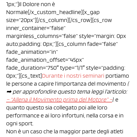
1px;”]Il Dolore non è
Normale[/x_custom_headline][x_gap
size=”20px”][/cs_column][/cs_row][cs_row
inner_container=”false”
marginless_columns=”false” style=”margin: 0px
auto;padding: 0px;”][cs_column fade=”false”
fade_animation=”in”
fade_animation_offset=”45px”
fade_duration=”750″ type=”1/1″ style=”padding:
0px;”][cs_text]
Durante i nostri seminari
portiamo
le persone a capire l‘importanza del movimento
(
➡︎ per approfondire questo tema leggi l’articolo:
– “Allena il Movimento prima del Motore” –
)
. e
quanto questo sia collegato poi alle loro
performance e ai loro infortuni, nella corsa e in
ogni sport.
Non è un caso che la maggior parte degli atleti