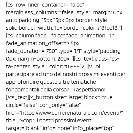
[cs_row inner_container=”false”
marginless_columns=”false” style=”margin: 0px
auto;padding: 15px 15px 0px;border-style:
solid;border-width: 1px;border-color: #8fce18;”]
[cs_column fade=”false” fade_animation=”in”
fade_animation_offset=”45px”
fade_duration=”750″ type=”1/1″ style=”padding:
0px;margin-bottom: 20px;”][cs_text class=”cs-
ta-center” style=”color: #699912;”]Vuoi
partecipare ad uno dei nostri prossimi eventi per
approfondire queste altre tematiche
fondamentali della corsa? Ti aspettiamo!
[/cs_text][x_button size=”large” block=”true”
circle=”false” icon_only=”false”
href=”https://www.correrenaturale.com/eventi/”
title=”Scopri i nostri prossimi eventi”
target=”blank” info=”none” info_place=”top”