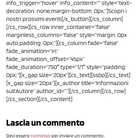
info_trigger=”hover” info_content=”” style=”text-
decoration: none;margin-bottom: 0px;”]Scopri i
nostri prossimi eventi[/x_button][/cs_column]
[/cs_row][cs_row inner_container=”false”
marginless_columns=”false” style=”margin: 0px
auto;padding: 0px;”][cs_column fade=”false”
fade_animation=”in”
fade_animation_offset=”45px”
fade_duration=”750″ type=”1/1″ style=”padding:
0px;”][x_gap size=”20px”][cs_text][ssbp][/cs_text]
[x_gap size=”20px”][x_author title=”Informazioni
sull’Autore” author_id=””][/cs_column][/cs_row]
[/cs_section][/cs_content]
Lascia un commento
Devi essere
connesso
per inviare un commento.