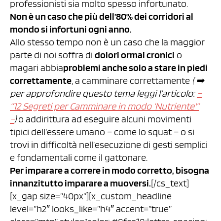
professionisti sia molto spesso infortunato.
Non è un caso che più dell’80% dei corridori al
mondo si infortuni ogni anno.
Allo stesso tempo non è un caso che la maggior
parte di noi soffra di
dolori ormai cronici
o
magari abbia
problemi anche solo a stare in piedi
correttamente
, a camminare correttamente
( ➡︎
per approfondire questo tema leggi l’articolo:
–
“12 Segreti per Camminare in modo ‘Nutriente'”
–
)
o addirittura ad eseguire alcuni movimenti
tipici dell’essere umano – come lo squat – o si
trovi in difficoltà nell’esecuzione di gesti semplici
e fondamentali come il gattonare.
Per imparare a correre in modo corretto, bisogna
innanzitutto imparare a muoversi.
[/cs_text]
[x_gap size=”40px”][x_custom_headline
level=”h2″ looks_like=”h4″ accent=”true”