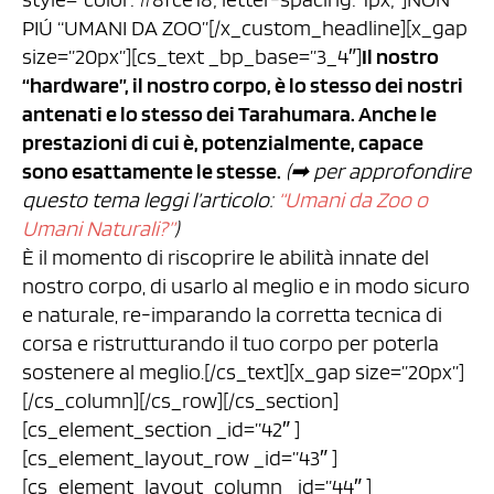
PIÚ “UMANI DA ZOO”[/x_custom_headline][x_gap
size=”20px”][cs_text _bp_base=”3_4″]
Il nostro
“hardware”, il nostro corpo, è lo stesso dei nostri
antenati e lo stesso dei Tarahumara. Anche le
prestazioni di cui è, potenzialmente, capace
sono esattamente le stesse.
(➡︎ per approfondire
questo tema leggi l’articolo:
“Umani da Zoo o
Umani Naturali?”
)
È il momento di riscoprire le abilità innate del
nostro corpo, di usarlo al meglio e in modo sicuro
e naturale, re-imparando la corretta tecnica di
corsa e ristrutturando il tuo corpo per poterla
sostenere al meglio.[/cs_text][x_gap size=”20px”]
[/cs_column][/cs_row][/cs_section]
[cs_element_section _id=”42″ ]
[cs_element_layout_row _id=”43″ ]
[cs_element_layout_column _id=”44″ ]