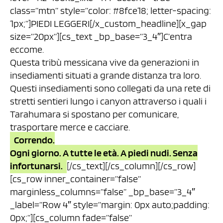
class=”mtn” style=”color: #8fce18; letter-spacing:
1px;”]PIEDI LEGGERI[/x_custom_headline][x_gap
size=”20px”][cs_text _bp_base=”3_4″]C’entra
eccome.
Questa tribù messicana vive da generazioni in
insediamenti situati a grande distanza tra loro.
Questi insediamenti sono collegati da una rete di
stretti sentieri lungo i canyon attraverso i quali i
Tarahumara si spostano per comunicare,
trasportare merce e cacciare.
Correndo.
Ogni giorno. A tutte le età. A piedi nudi. Senza
infortunarsi.
[/cs_text][/cs_column][/cs_row]
[cs_row inner_container=”false”
marginless_columns=”false” _bp_base=”3_4″
_label=”Row 4″ style=”margin: 0px auto;padding:
0px;”][cs_column fade=”false”