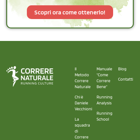
Scopri ora come ottenerlo!
Il
Manuale
Blog
Metodo
"Come
Contatti
Correre
Correre
Naturale
Bene"
Chi è
Running
Daniele
Analysis
Vecchioni
Running
La
School
squadra
di
Correre