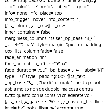
content/uploads/2014/01/tarahumara-615.jpg”
alt=”” link=”false” href=”#” title=”” target=””
info=”none” info_place=”top”
info_trigger=”hover” info_content=””]
[/cs_column][/cs_row][cs_row
inner_container=”false”
marginless_columns=”false” _bp_base=”3_4″
_label=”Row 3″ style=”margin: 0px auto;padding:
0px;”][cs_column fade=”false”
fade_animation=”in”
fade_animation_offset=”45px”
fade_duration=”750″ _bp_base=”3_4″ _label=”1/1″
type=”1/1″ style=”padding: 0px;”][cs_text
_bp_base=”3_4″]Che di “naturale” questo popolo
abbia molto non c’è dubbio, ma cosa c’entra
tutto questo con la corsa, vi chiederete voi?
[/cs_text][x_gap size=”50px”][x_custom_headline
level=”h2″ looks_like=”h4″ accent=”true”