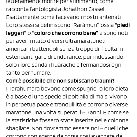
letteralmente morire per sfinimento, come
racconta l’antologista Johathon Cassel.
Esattamente come facevano i nostri antenati.
Loro stessi si definiscono “Rarámuri”, ossia
“piedi
leggeri”
o
“coloro che corrono bene”
e sono noti
per aver irritato diversi ultramaratoneti
americani battendoli senza troppe difficoltà in
estenuanti gare di endurance, pur indossando
solo i loro sandali huarache e fermandosi ogni
tanto per fumare.
Com’è possibile che non subiscano traumi?
I Tarahumara bevono come spugne, la loro dieta
è a base di una specie di poltiglia di mais, vivono
in perpetua pace e tranquillità e corrono diverse
maratone una volta superati i 60 anni. È come se
le statistiche fossero state inserite nelle colonne
sbagliate. Non dovremmo essere noi – quelli che
corrono con scarpe da corsa così avanzate da