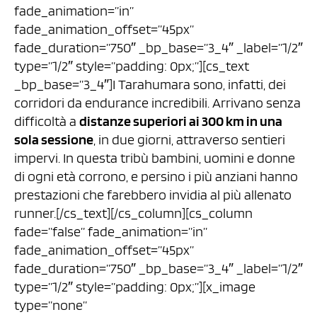
fade_animation=”in”
fade_animation_offset=”45px”
fade_duration=”750″ _bp_base=”3_4″ _label=”1/2″
type=”1/2″ style=”padding: 0px;”][cs_text
_bp_base=”3_4″]I Tarahumara sono, infatti, dei
corridori da endurance incredibili. Arrivano senza
difficoltà a
distanze superiori ai 300 km in una
sola sessione
, in due giorni, attraverso sentieri
impervi. In questa tribù bambini, uomini e donne
di ogni età corrono, e persino i più anziani hanno
prestazioni che farebbero invidia al più allenato
runner.[/cs_text][/cs_column][cs_column
fade=”false” fade_animation=”in”
fade_animation_offset=”45px”
fade_duration=”750″ _bp_base=”3_4″ _label=”1/2″
type=”1/2″ style=”padding: 0px;”][x_image
type=”none”