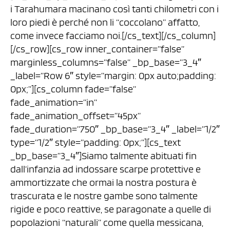
i Tarahumara macinano così tanti chilometri con i
loro piedi è perché non li “coccolano” affatto,
come invece facciamo noi.[/cs_text][/cs_column]
[/cs_row][cs_row inner_container=”false”
marginless_columns=”false” _bp_base=”3_4″
_label=”Row 6″ style=”margin: 0px auto;padding:
0px;”][cs_column fade=”false”
fade_animation=”in”
fade_animation_offset=”45px”
fade_duration=”750″ _bp_base=”3_4″ _label=”1/2″
type=”1/2″ style=”padding: 0px;”][cs_text
_bp_base=”3_4″]Siamo talmente abituati fin
dall’infanzia ad indossare scarpe protettive e
ammortizzate che ormai la nostra postura è
trascurata e le nostre gambe sono talmente
rigide e poco reattive, se paragonate a quelle di
popolazioni “naturali” come quella messicana,