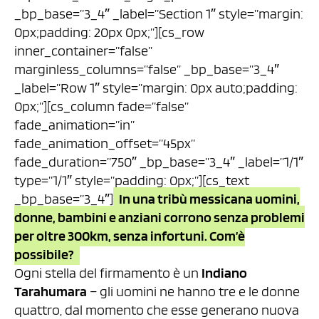
_bp_base=”3_4″ _label=”Section 1″ style=”margin:
0px;padding: 20px 0px;”][cs_row
inner_container=”false”
marginless_columns=”false” _bp_base=”3_4″
_label=”Row 1″ style=”margin: 0px auto;padding:
0px;”][cs_column fade=”false”
fade_animation=”in”
fade_animation_offset=”45px”
fade_duration=”750″ _bp_base=”3_4″ _label=”1/1″
type=”1/1″ style=”padding: 0px;”][cs_text
_bp_base=”3_4″]
In una tribù messicana uomini,
donne, bambini e anziani corrono senza problemi
per oltre 300km, senza infortuni. Com’è
possibile?
Ogni stella del firmamento è un
Indiano
Tarahumara
– gli uomini ne hanno tre e le donne
quattro, dal momento che esse generano nuova