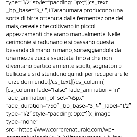
type=”1/2″ style=”padding: 0px;”][cs_text
_bp_base=”3_4″]I Tarahumara producono una
sorta di birra ottenuta dalla fermentazione del
mais, cereale che coltivano in piccoli
appezzamenti che arano manualmente. Nelle
cerimonie si radunano e si passano questa
bevanda di mano in mano, sorseggiandola da
una mezza zucca svuotata, fino a che non
diventano particolarmente sciolti, sognatori o
bellicosi e si distendono quindi per recuperare le
forze dormendo.[/cs_text][/cs_column]
[cs_column fade=”false” fade_animation=”in”
fade_animation_offset=”45px”
fade_duration=”750″ _bp_base=”3_4″ _label=”1/2″
type=”1/2″ style=”padding: 0px;”][x_image
type=”none”
src=”https://www.correrenaturale.com/wp-