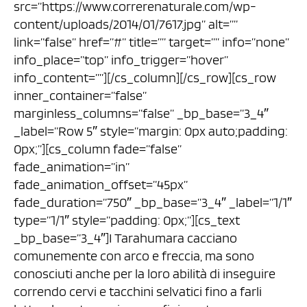
src=”https://www.correrenaturale.com/wp-
content/uploads/2014/01/7617.jpg” alt=””
link=”false” href=”#” title=”” target=”” info=”none”
info_place=”top” info_trigger=”hover”
info_content=””][/cs_column][/cs_row][cs_row
inner_container=”false”
marginless_columns=”false” _bp_base=”3_4″
_label=”Row 5″ style=”margin: 0px auto;padding:
0px;”][cs_column fade=”false”
fade_animation=”in”
fade_animation_offset=”45px”
fade_duration=”750″ _bp_base=”3_4″ _label=”1/1″
type=”1/1″ style=”padding: 0px;”][cs_text
_bp_base=”3_4″]I Tarahumara cacciano
comunemente con arco e freccia, ma sono
conosciuti anche per la loro abilità di inseguire
correndo cervi e tacchini selvatici fino a farli