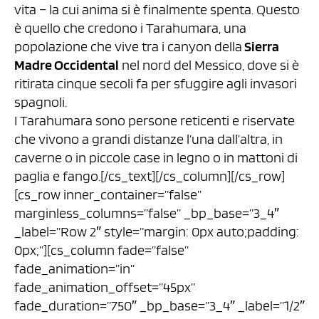
vita – la cui anima si è finalmente spenta. Questo
è quello che credono i Tarahumara, una
popolazione che vive tra i canyon della
Sierra
Madre Occidental
nel nord del Messico, dove si è
ritirata cinque secoli fa per sfuggire agli invasori
spagnoli.
I Tarahumara sono persone reticenti e riservate
che vivono a grandi distanze l’una dall’altra, in
caverne o in piccole case in legno o in mattoni di
paglia e fango.[/cs_text][/cs_column][/cs_row]
[cs_row inner_container=”false”
marginless_columns=”false” _bp_base=”3_4″
_label=”Row 2″ style=”margin: 0px auto;padding:
0px;”][cs_column fade=”false”
fade_animation=”in”
fade_animation_offset=”45px”
fade_duration=”750″ _bp_base=”3_4″ _label=”1/2″