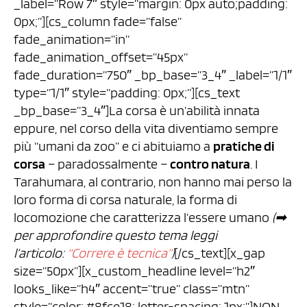
_label=”Row 7″ style=”margin: 0px auto;padding:
0px;”][cs_column fade=”false”
fade_animation=”in”
fade_animation_offset=”45px”
fade_duration=”750″ _bp_base=”3_4″ _label=”1/1″
type=”1/1″ style=”padding: 0px;”][cs_text
_bp_base=”3_4″]La corsa è un’abilità innata
eppure, nel corso della vita diventiamo sempre
più “umani da zoo” e ci abituiamo a
pratiche di
corsa
– paradossalmente –
contro natura
. I
Tarahumara, al contrario, non hanno mai perso la
loro forma di corsa naturale, la forma di
locomozione che caratterizza l’essere umano
(➡︎
per approfondire questo tema leggi
l’articolo:
“Correre è tecnica”
)
[/cs_text][x_gap
size=”50px”][x_custom_headline level=”h2″
looks_like=”h4″ accent=”true” class=”mtn”
style=”color: #8fce18; letter-spacing: 1px;”]NON