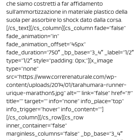
che siamo costretti a far affidamento
sull’ammortizzazione in materiale plastico della
suola per assorbire lo shock dato dalla corsa.
[/cs_text][/cs_column][cs_column fade=”false”
fade_animation=”in”
fade_animation_offset=”45px”
fade_duration=”750″ _bp_base=”3_4″ _label=”1/2″
type=”1/2″ style=”padding: 0px;”][x_image
type=”none”
src=”https://www.correrenaturale.com/wp-
content/uploads/2014/01/tarahumara-runner-
urique-marathon5.jpg” alt=”” link=”false” href=”#”
title=”” target=”” info=”none” info_place=”top”
info_trigger=”hover” info_content=””]
[/cs_column][/cs_row][cs_row
inner_container=”false”
marginless_columns=”false” _bp_base=”3_4″