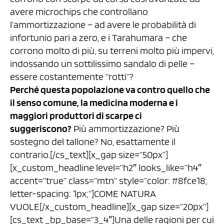
avere microchips che controllano
l’ammortizzazione – ad avere le probabilità di
infortunio pari a zero, e i Tarahumara – che
corrono molto di più, su terreni molto più impervi,
indossando un sottilissimo sandalo di pelle –
essere costantemente “rotti”?
Perché questa popolazione va contro quello che
il senso comune, la medicina moderna e i
maggiori produttori di scarpe ci
suggeriscono?
Più ammortizzazione? Più
sostegno del tallone? No, esattamente il
contrario.[/cs_text][x_gap size=”50px”]
[x_custom_headline level=”h2″ looks_like=”h4″
accent=”true” class=”mtn” style=”color: #8fce18;
letter-spacing: 1px;”]COME NATURA
VUOLE[/x_custom_headline][x_gap size=”20px”]
[cs_text _bp_base=”3_4″]Una delle ragioni per cui