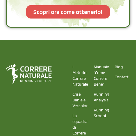
Scopri ora come ottenerlo!
Il
Manuale
Blog
Metodo
"Come
Contatti
Correre
Correre
Naturale
Bene"
Chi è
Running
Daniele
Analysis
Vecchioni
Running
La
School
squadra
di
Correre