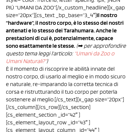
PIÚ “UMANI DA ZOO”[/x_custom_headline][x_gap
size=”20px”][cs_text _bp_base=”3_4″]
Il nostro
“hardware”, il nostro corpo, è lo stesso dei nostri
antenati e lo stesso dei Tarahumara. Anche le
prestazioni di cui è, potenzialmente, capace
sono esattamente le stesse.
(➡︎ per approfondire
questo tema leggi l’articolo:
“Umani da Zoo o
Umani Naturali?”
)
È il momento di riscoprire le abilità innate del
nostro corpo, di usarlo al meglio e in modo sicuro
e naturale, re-imparando la corretta tecnica di
corsa e ristrutturando il tuo corpo per poterla
sostenere al meglio.[/cs_text][x_gap size=”20px”]
[/cs_column][/cs_row][/cs_section]
[cs_element_section _id=”42″ ]
[cs_element_layout_row _id=”43″ ]
[cs_element_layout_column _id=”44″ ]