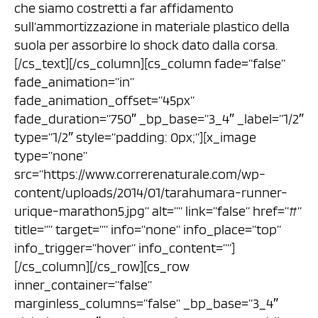
che siamo costretti a far affidamento
sull’ammortizzazione in materiale plastico della
suola per assorbire lo shock dato dalla corsa.
[/cs_text][/cs_column][cs_column fade=”false”
fade_animation=”in”
fade_animation_offset=”45px”
fade_duration=”750″ _bp_base=”3_4″ _label=”1/2″
type=”1/2″ style=”padding: 0px;”][x_image
type=”none”
src=”https://www.correrenaturale.com/wp-
content/uploads/2014/01/tarahumara-runner-
urique-marathon5.jpg” alt=”” link=”false” href=”#”
title=”” target=”” info=”none” info_place=”top”
info_trigger=”hover” info_content=””]
[/cs_column][/cs_row][cs_row
inner_container=”false”
marginless_columns=”false” _bp_base=”3_4″