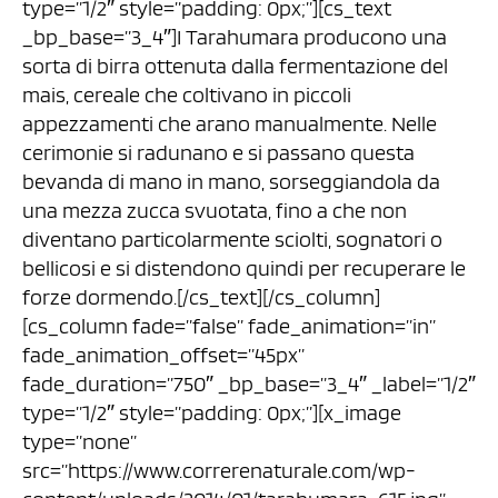
type=”1/2″ style=”padding: 0px;”][cs_text
_bp_base=”3_4″]I Tarahumara producono una
sorta di birra ottenuta dalla fermentazione del
mais, cereale che coltivano in piccoli
appezzamenti che arano manualmente. Nelle
cerimonie si radunano e si passano questa
bevanda di mano in mano, sorseggiandola da
una mezza zucca svuotata, fino a che non
diventano particolarmente sciolti, sognatori o
bellicosi e si distendono quindi per recuperare le
forze dormendo.[/cs_text][/cs_column]
[cs_column fade=”false” fade_animation=”in”
fade_animation_offset=”45px”
fade_duration=”750″ _bp_base=”3_4″ _label=”1/2″
type=”1/2″ style=”padding: 0px;”][x_image
type=”none”
src=”https://www.correrenaturale.com/wp-