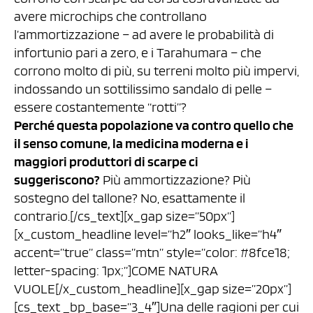
avere microchips che controllano
l’ammortizzazione – ad avere le probabilità di
infortunio pari a zero, e i Tarahumara – che
corrono molto di più, su terreni molto più impervi,
indossando un sottilissimo sandalo di pelle –
essere costantemente “rotti”?
Perché questa popolazione va contro quello che
il senso comune, la medicina moderna e i
maggiori produttori di scarpe ci
suggeriscono?
Più ammortizzazione? Più
sostegno del tallone? No, esattamente il
contrario.[/cs_text][x_gap size=”50px”]
[x_custom_headline level=”h2″ looks_like=”h4″
accent=”true” class=”mtn” style=”color: #8fce18;
letter-spacing: 1px;”]COME NATURA
VUOLE[/x_custom_headline][x_gap size=”20px”]
[cs_text _bp_base=”3_4″]Una delle ragioni per cui