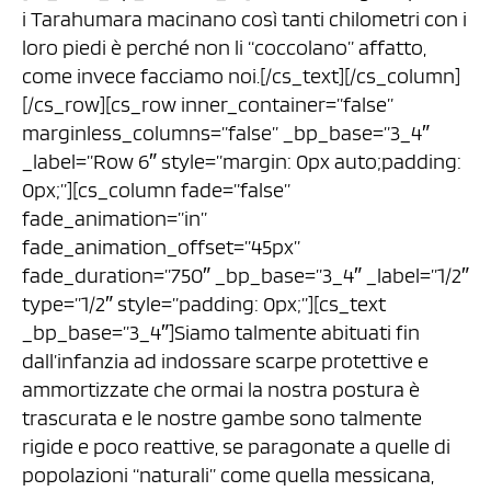
i Tarahumara macinano così tanti chilometri con i
loro piedi è perché non li “coccolano” affatto,
come invece facciamo noi.[/cs_text][/cs_column]
[/cs_row][cs_row inner_container=”false”
marginless_columns=”false” _bp_base=”3_4″
_label=”Row 6″ style=”margin: 0px auto;padding:
0px;”][cs_column fade=”false”
fade_animation=”in”
fade_animation_offset=”45px”
fade_duration=”750″ _bp_base=”3_4″ _label=”1/2″
type=”1/2″ style=”padding: 0px;”][cs_text
_bp_base=”3_4″]Siamo talmente abituati fin
dall’infanzia ad indossare scarpe protettive e
ammortizzate che ormai la nostra postura è
trascurata e le nostre gambe sono talmente
rigide e poco reattive, se paragonate a quelle di
popolazioni “naturali” come quella messicana,