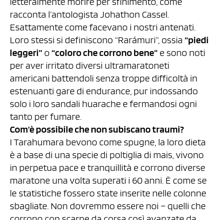
letteralmente morire per sfinimento, come
racconta l’antologista Johathon Cassel.
Esattamente come facevano i nostri antenati.
Loro stessi si definiscono “Rarámuri”, ossia
“piedi
leggeri”
o
“coloro che corrono bene”
e sono noti
per aver irritato diversi ultramaratoneti
americani battendoli senza troppe difficoltà in
estenuanti gare di endurance, pur indossando
solo i loro sandali huarache e fermandosi ogni
tanto per fumare.
Com’è possibile che non subiscano traumi?
I Tarahumara bevono come spugne, la loro dieta
è a base di una specie di poltiglia di mais, vivono
in perpetua pace e tranquillità e corrono diverse
maratone una volta superati i 60 anni. È come se
le statistiche fossero state inserite nelle colonne
sbagliate. Non dovremmo essere noi – quelli che
corrono con scarpe da corsa così avanzate da