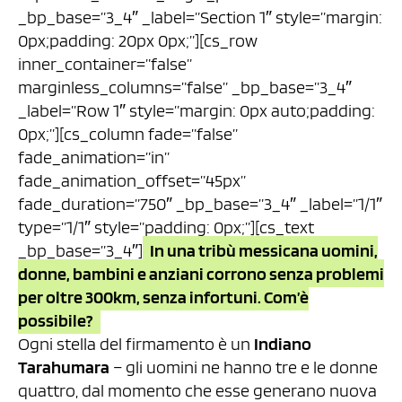
_bp_base=”3_4″ _label=”Section 1″ style=”margin:
0px;padding: 20px 0px;”][cs_row
inner_container=”false”
marginless_columns=”false” _bp_base=”3_4″
_label=”Row 1″ style=”margin: 0px auto;padding:
0px;”][cs_column fade=”false”
fade_animation=”in”
fade_animation_offset=”45px”
fade_duration=”750″ _bp_base=”3_4″ _label=”1/1″
type=”1/1″ style=”padding: 0px;”][cs_text
_bp_base=”3_4″]
In una tribù messicana uomini,
donne, bambini e anziani corrono senza problemi
per oltre 300km, senza infortuni. Com’è
possibile?
Ogni stella del firmamento è un
Indiano
Tarahumara
– gli uomini ne hanno tre e le donne
quattro, dal momento che esse generano nuova