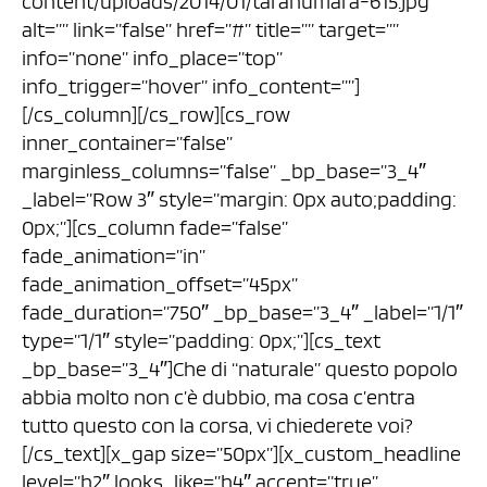
content/uploads/2014/01/tarahumara-615.jpg”
alt=”” link=”false” href=”#” title=”” target=””
info=”none” info_place=”top”
info_trigger=”hover” info_content=””]
[/cs_column][/cs_row][cs_row
inner_container=”false”
marginless_columns=”false” _bp_base=”3_4″
_label=”Row 3″ style=”margin: 0px auto;padding:
0px;”][cs_column fade=”false”
fade_animation=”in”
fade_animation_offset=”45px”
fade_duration=”750″ _bp_base=”3_4″ _label=”1/1″
type=”1/1″ style=”padding: 0px;”][cs_text
_bp_base=”3_4″]Che di “naturale” questo popolo
abbia molto non c’è dubbio, ma cosa c’entra
tutto questo con la corsa, vi chiederete voi?
[/cs_text][x_gap size=”50px”][x_custom_headline
level=”h2″ looks_like=”h4″ accent=”true”