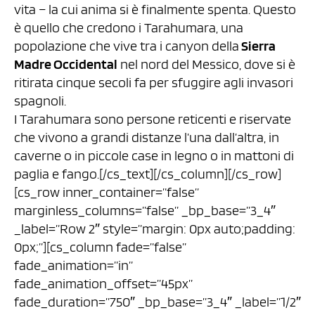
vita – la cui anima si è finalmente spenta. Questo
è quello che credono i Tarahumara, una
popolazione che vive tra i canyon della
Sierra
Madre Occidental
nel nord del Messico, dove si è
ritirata cinque secoli fa per sfuggire agli invasori
spagnoli.
I Tarahumara sono persone reticenti e riservate
che vivono a grandi distanze l’una dall’altra, in
caverne o in piccole case in legno o in mattoni di
paglia e fango.[/cs_text][/cs_column][/cs_row]
[cs_row inner_container=”false”
marginless_columns=”false” _bp_base=”3_4″
_label=”Row 2″ style=”margin: 0px auto;padding:
0px;”][cs_column fade=”false”
fade_animation=”in”
fade_animation_offset=”45px”
fade_duration=”750″ _bp_base=”3_4″ _label=”1/2″