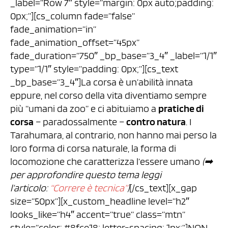
_label=”Row 7″ style=”margin: 0px auto;padding:
0px;”][cs_column fade=”false”
fade_animation=”in”
fade_animation_offset=”45px”
fade_duration=”750″ _bp_base=”3_4″ _label=”1/1″
type=”1/1″ style=”padding: 0px;”][cs_text
_bp_base=”3_4″]La corsa è un’abilità innata
eppure, nel corso della vita diventiamo sempre
più “umani da zoo” e ci abituiamo a
pratiche di
corsa
– paradossalmente –
contro natura
. I
Tarahumara, al contrario, non hanno mai perso la
loro forma di corsa naturale, la forma di
locomozione che caratterizza l’essere umano
(➡︎
per approfondire questo tema leggi
l’articolo:
“Correre è tecnica”
)
[/cs_text][x_gap
size=”50px”][x_custom_headline level=”h2″
looks_like=”h4″ accent=”true” class=”mtn”
style=”color: #8fce18; letter-spacing: 1px;”]NON