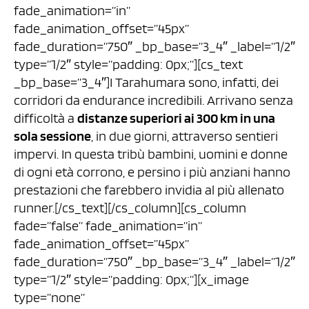
fade_animation=”in”
fade_animation_offset=”45px”
fade_duration=”750″ _bp_base=”3_4″ _label=”1/2″
type=”1/2″ style=”padding: 0px;”][cs_text
_bp_base=”3_4″]I Tarahumara sono, infatti, dei
corridori da endurance incredibili. Arrivano senza
difficoltà a
distanze superiori ai 300 km in una
sola sessione
, in due giorni, attraverso sentieri
impervi. In questa tribù bambini, uomini e donne
di ogni età corrono, e persino i più anziani hanno
prestazioni che farebbero invidia al più allenato
runner.[/cs_text][/cs_column][cs_column
fade=”false” fade_animation=”in”
fade_animation_offset=”45px”
fade_duration=”750″ _bp_base=”3_4″ _label=”1/2″
type=”1/2″ style=”padding: 0px;”][x_image
type=”none”