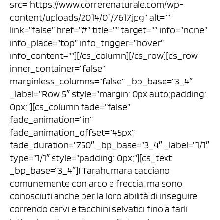
src=”https://www.correrenaturale.com/wp-
content/uploads/2014/01/7617.jpg” alt=””
link=”false” href=”#” title=”” target=”” info=”none”
info_place=”top” info_trigger=”hover”
info_content=””][/cs_column][/cs_row][cs_row
inner_container=”false”
marginless_columns=”false” _bp_base=”3_4″
_label=”Row 5″ style=”margin: 0px auto;padding:
0px;”][cs_column fade=”false”
fade_animation=”in”
fade_animation_offset=”45px”
fade_duration=”750″ _bp_base=”3_4″ _label=”1/1″
type=”1/1″ style=”padding: 0px;”][cs_text
_bp_base=”3_4″]I Tarahumara cacciano
comunemente con arco e freccia, ma sono
conosciuti anche per la loro abilità di inseguire
correndo cervi e tacchini selvatici fino a farli