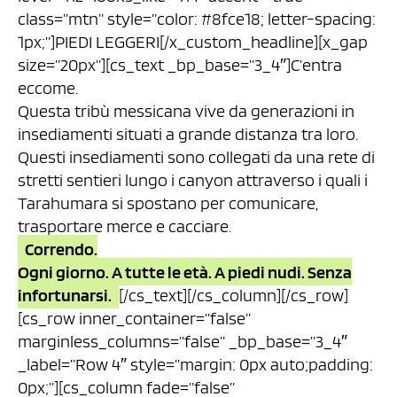
class=”mtn” style=”color: #8fce18; letter-spacing:
1px;”]PIEDI LEGGERI[/x_custom_headline][x_gap
size=”20px”][cs_text _bp_base=”3_4″]C’entra
eccome.
Questa tribù messicana vive da generazioni in
insediamenti situati a grande distanza tra loro.
Questi insediamenti sono collegati da una rete di
stretti sentieri lungo i canyon attraverso i quali i
Tarahumara si spostano per comunicare,
trasportare merce e cacciare.
Correndo.
Ogni giorno. A tutte le età. A piedi nudi. Senza
infortunarsi.
[/cs_text][/cs_column][/cs_row]
[cs_row inner_container=”false”
marginless_columns=”false” _bp_base=”3_4″
_label=”Row 4″ style=”margin: 0px auto;padding:
0px;”][cs_column fade=”false”