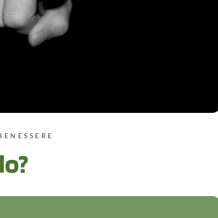
BENESSERE
do?