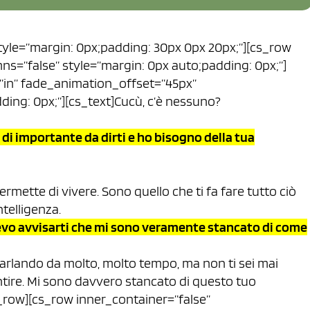
style=”margin: 0px;padding: 30px 0px 20px;”][cs_row
ns=”false” style=”margin: 0px auto;padding: 0px;”]
”in” fade_animation_offset=”45px”
ding: 0px;”][cs_text]Cucù, c’è nessuno?
 di importante da dirti e ho bisogno della tua
ermette di vivere. Sono quello che ti fa fare tutto ciò
ntelligenza.
. Devo avvisarti che mi sono veramente stancato di come
 parlando da molto, molto tempo, ma non ti sei mai
ire. Mi sono davvero stancato di questo tuo
_row][cs_row inner_container=”false”