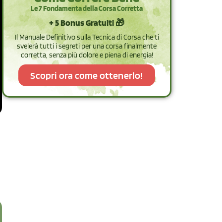
Le 7 Fondamenta della Corsa Corretta
+ 5 Bonus Gratuiti 🎁
Il Manuale Definitivo sulla Tecnica di Corsa che ti
svelerà tutti i segreti per una corsa finalmente
corretta, senza più dolore e piena di energia!
Scopri ora come ottenerlo!