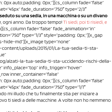
: 0px auto;padding: 0px;”][cs_column fade=”false”
et=”45px” fade_duration=”750″ type=”2/3″
e seduto su una sedia, in una macchina o su un divano
e, ogni anno. Da troppo tempo!
Ti siedi, poi ti risiedi, e
n][cs_column fade=”false” fade_animation=”in”
on=”750″ type=”1/3″ style=”padding: 0px;”][x_gap
 cs-hide-md”][x_image type=”none”
-content/uploads/2015/01/La-tua-sedia-ti-sta-
rue”
og/alzati-la-tua-sedia-ti-sta-uccidendo-rischi-della-
ne” info_place=”top” info_trigger=”hover”
_row inner_container=”false”
: 0px auto;padding: 0px;”][cs_column fade=”false”
et=”45px” fade_duration=”750″ type=”1/1″
o mi illudo che tu finalmente stia per iniziare a
uovo ti siedi a delle macchine. A volte non ho nemmeno