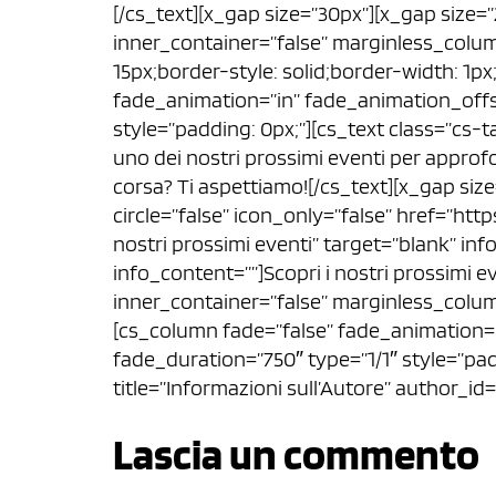
[/cs_text][x_gap size=”30px”][x_gap size=
inner_container=”false” marginless_colum
15px;border-style: solid;border-width: 1p
fade_animation=”in” fade_animation_offs
style=”padding: 0px;”][cs_text class=”cs-t
uno dei nostri prossimi eventi per approf
corsa? Ti aspettiamo![/cs_text][x_gap size
circle=”false” icon_only=”false” href=”http
nostri prossimi eventi” target=”blank” in
info_content=””]Scopri i nostri prossimi 
inner_container=”false” marginless_colum
[cs_column fade=”false” fade_animation=
fade_duration=”750″ type=”1/1″ style=”pad
title=”Informazioni sull’Autore” author_id
Lascia un commento