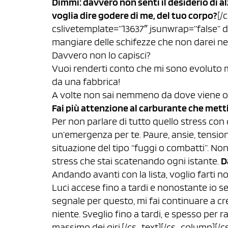
Dimmi: davvero non senti il desiderio di a
voglia dire godere di me, del tuo corpo?
[/
cslivetemplate=”13637″ jsunwrap=”false” d
mangiare delle schifezze che non darei n
Davvero non lo capisci?
Vuoi renderti conto che mi sono evoluto 
da una fabbrica!
A volte non sai nemmeno da dove viene o c
Fai più attenzione al carburante che metti
Per non parlare di tutto quello stress con
un’emergenza per te. Paure, ansie, tension
situazione del tipo “fuggi o combatti”. Non 
stress che stai scatenando ogni istante.
D
Andando avanti con la lista, voglio farti 
Luci accese fino a tardi e nonostante io se
segnale per questo, mi fai continuare a cr
niente. Sveglio fino a tardi, e spesso per ra
massimo dei giri.[/cs_text][/cs_column][/