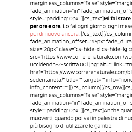
marginless_columns=”false” style=”margin
fade_animation=”in” fade_animation_offs
style=”padding: 0px;”][cs_text]
Mi fai star
per ore e ore.
Lo fai ogni giorno, ogni mes
poi di nuovo ancora.
[/cs_text][/cs_colum
fade_animation_offset=”45px” fade_durati
size=”20px” class=”cs-hide-xl cs-hide-lg
src=”https://www.correrenaturale.com/wp
uccidendo-2-scritta.001.jpg” alt=”” link=”t
href=”https://www.correrenaturale.com/bl
sedentarieta/” title=”” target=”” info=”no
info_content=””][/cs_column][/cs_row][cs
marginless_columns=”false” style=”margin
fade_animation=”in” fade_animation_offs
style=”padding: 0px;”][cs_text]Anche quand
muoverti, quando poi vai in palestra di n
più bisogno di utilizzare le gambe.