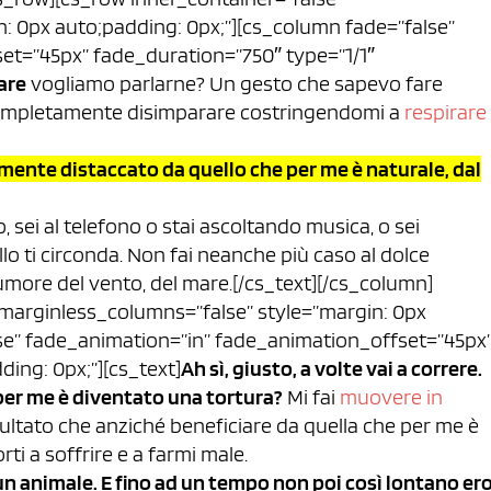
: 0px auto;padding: 0px;”][cs_column fade=”false”
et=”45px” fade_duration=”750″ type=”1/1″
are
vogliamo parlarne? Un gesto che sapevo fare
completamente disimparare costringendomi a
respirare
ente distaccato da quello che per me è naturale, dal
sei al telefono o stai ascoltando musica, o sei
lo ti circonda. Non fai neanche più caso al dolce
 rumore del vento, del mare.[/cs_text][/cs_column]
 marginless_columns=”false” style=”margin: 0px
lse” fade_animation=”in” fade_animation_offset=”45px
ding: 0px;”][cs_text]
Ah sì, giusto, a volte vai a correre.
 per me è diventato una tortura?
Mi fai
muovere in
isultato che anziché beneficiare da quella che per me è
orti a soffrire e a farmi male.
un animale. E fino ad un tempo non poi così lontano er