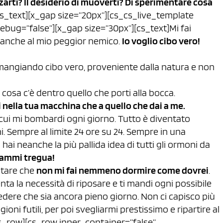
lzarti? Il desiderio di muoverti? Di sperimentare cosa
cs_text][x_gap size=”20px”][cs_cs_live_template
ebug=”false”][x_gap size=”30px”][cs_text]Mi fai
eanche al mio peggior nemico.
Io voglio cibo vero!
mangiando cibo vero, proveniente dalla natura e non
osa c’è dentro quello che porti alla bocca.
 nella tua macchina che a quello che dai a me.
 cui mi bombardi ogni giorno. Tutto è diventato
i. Sempre al limite 24 ore su 24. Sempre in una
hai neanche la più pallida idea di tutti gli ormoni da
ammi tregua!
notare che
non mi fai nemmeno dormire come dovrei
.
nta la necessità di riposare e ti mandi ogni possibile
edere che sia ancora pieno giorno. Non ci capisco più
gioni futili, per poi svegliarmi prestissimo e ripartire al
cs_row][cs_row inner_container=”false”