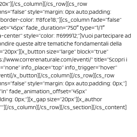
”20x”][/cs_column][/cs_row][cs_row
ns=”false” style=”margin: 0px auto;padding:
x;border-color: #8fce18;”][cs_column fade=”false”
et=”45px” fade_duration=”750″ type=”1/1″
a-center” style=”color: #699912;”]Vuoi partecipare ad
ondire queste altre tematiche fondamentali della
=”20px”][x_button size=”large” block=”true”
s://www.correrenaturale.com/eventi/” title=”Scopri i
fo=”none” info_place=”top” info_trigger=”hover”
eventi[/x_button][/cs_column][/cs_row][cs_row
ns=”false” style=”margin: 0px auto;padding: 0px;”]
”in” fade_animation_offset=”45px”
ding: 0px;”][x_gap size=”20px”][x_author
=””][/cs_column][/cs_row][/cs_section][/cs_content]