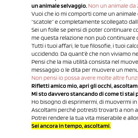
un animale selvaggio.
Non un animale da 
Vuoi che io mi comporti come un animale 
“scatole” e completamente scollegato dalle
Sei un folle se pensi di poter continuare c
me questa relazione non può continuare c
Tutti i tuoi affari, le tue filosofie, i tuoi c
uccidendo. Da quant’è che non viviamo 
Pensi che la mia utilità consista nel muover
messaggio o le dita per muovere un menu
Non pensi io possa avere molte altre funz
Rifletti amico mio, apri gli occhi, ascolta
Mi sto davvero stancando di come ti stai 
Ho bisogno di esprimermi, di muovermi in 
Ascoltami perché potresti trovarti a non 
Potrei rendere la tua vita miserabile e allo
Sei ancora in tempo, ascoltami.