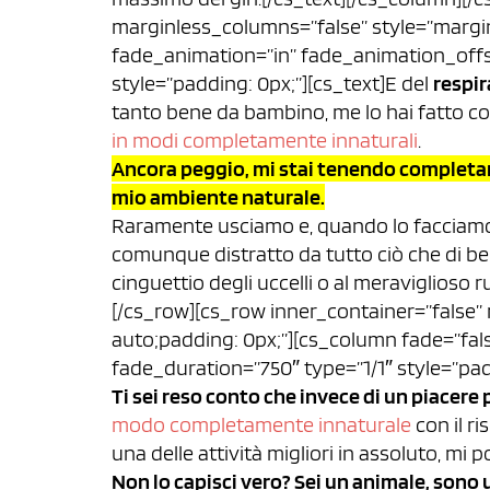
marginless_columns=”false” style=”margin
fade_animation=”in” fade_animation_offs
style=”padding: 0px;”][cs_text]E del
respir
tanto bene da bambino, me lo hai fatto 
in modi completamente innaturali
.
Ancora peggio, mi stai tenendo completam
mio ambiente naturale.
Raramente usciamo e, quando lo facciamo, 
comunque distratto da tutto ciò che di bel
cinguettio degli uccelli o al meraviglioso
[/cs_row][cs_row inner_container=”false”
auto;padding: 0px;”][cs_column fade=”fa
fade_duration=”750″ type=”1/1″ style=”pad
Ti sei reso conto che invece di un piacere
modo completamente innaturale
con il r
una delle attività migliori in assoluto, mi p
Non lo capisci vero? Sei un animale, sono 